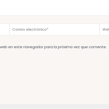
Correo
Web
electrónico*
 web en este navegador para la próxima vez que comente.