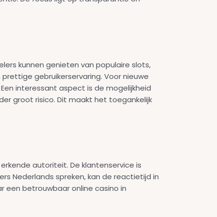
lers kunnen genieten van populaire slots,
n prettige gebruikerservaring. Voor nieuwe
 Een interessant aspect is de mogelijkheid
r groot risico. Dit maakt het toegankelijk
rkende autoriteit. De klantenservice is
s Nederlands spreken, kan de reactietijd in
ar een betrouwbaar online casino in