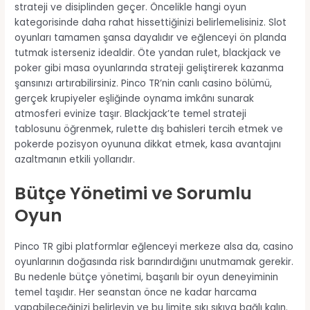
strateji ve disiplinden geçer. Öncelikle hangi oyun
kategorisinde daha rahat hissettiğinizi belirlemelisiniz. Slot
oyunları tamamen şansa dayalıdır ve eğlenceyi ön planda
tutmak isterseniz idealdir. Öte yandan rulet, blackjack ve
poker gibi masa oyunlarında strateji geliştirerek kazanma
şansınızı artırabilirsiniz. Pinco TR’nin canlı casino bölümü,
gerçek krupiyeler eşliğinde oynama imkânı sunarak
atmosferi evinize taşır. Blackjack’te temel strateji
tablosunu öğrenmek, rulette dış bahisleri tercih etmek ve
pokerde pozisyon oyununa dikkat etmek, kasa avantajını
azaltmanın etkili yollarıdır.
Bütçe Yönetimi ve Sorumlu
Oyun
Pinco TR gibi platformlar eğlenceyi merkeze alsa da, casino
oyunlarının doğasında risk barındırdığını unutmamak gerekir.
Bu nedenle bütçe yönetimi, başarılı bir oyun deneyiminin
temel taşıdır. Her seanstan önce ne kadar harcama
yapabileceğinizi belirleyin ve bu limite sıkı sıkıya bağlı kalın.