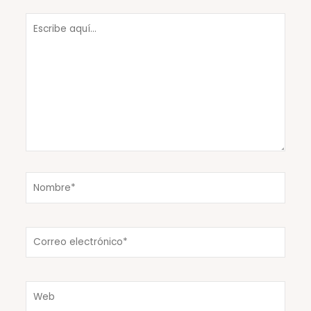
Escribe
aquí...
Nombre*
Correo
electrónico*
Web