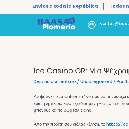
Ir
Navegación
Envíos a toda la República
Todos n
al
de
contenido
entradas
ventas@baas
Ice Casino GR: Μια Ψύχραι
Deja un comentario
/
Uncategorized
/ Por
B
Αν ψάχνεις ένα online καζίνο που να συνδυάζει α
εδώ η εμπειρία είναι σχεδιασμένη για παίκτες που
μπόνους και τα δωρεάν spins.
Από την πρώτη σου κιόλας κίνηση, το
https://c