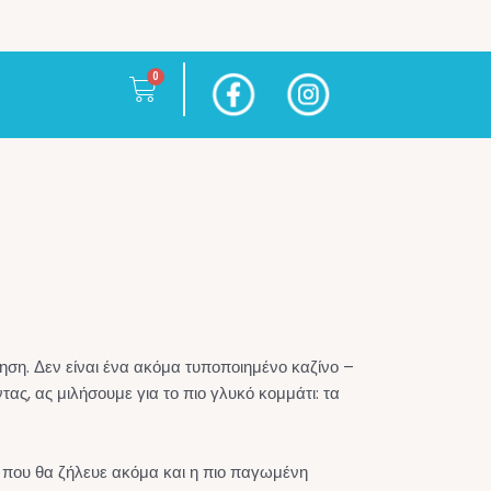
Cart
τηση. Δεν είναι ένα ακόμα τυποποιημένο καζίνο –
τας, ας μιλήσουμε για το πιο γλυκό κομμάτι: τα
που θα ζήλευε ακόμα και η πιο παγωμένη