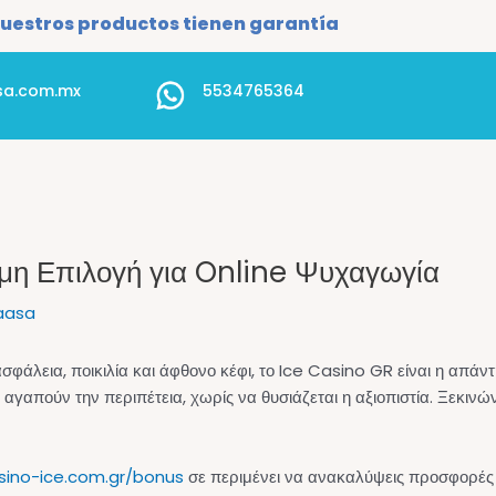
uestros productos tienen garantía
a.com.mx
5534765364
μη Επιλογή για Online Ψυχαγωγία
aasa
σφάλεια, ποικιλία και άφθονο κέφι, το Ice Casino GR είναι η απάν
 αγαπούν την περιπέτεια, χωρίς να θυσιάζεται η αξιοπιστία. Ξεκινών
asino-ice.com.gr/bonus
σε περιμένει να ανακαλύψεις προσφορές 