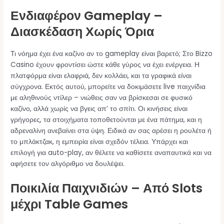
Ενδιαφέρον Gameplay –
Διασκέδαση Χωρίς Όρια
Τι νόημα έχει ένα καζίνο αν το gameplay είναι βαρετό; Στο Bizzo
Casino έχουν φροντίσει ώστε κάθε γύρος να έχει ενέργεια. Η
πλατφόρμα είναι ελαφριά, δεν κολλάει, και τα γραφικά είναι
σύγχρονα. Εκτός αυτού, μπορείτε να δοκιμάσετε live παιχνίδια
με αληθινούς ντίλερ – νιώθεις σαν να βρίσκεσαι σε φυσικό
καζίνο, αλλά χωρίς να βγεις απ’ το σπίτι. Οι κινήσεις είναι
γρήγορες, τα στοιχήματα τοποθετούνται με ένα πάτημα, και η
αδρεναλίνη ανεβαίνει στα ύψη. Ειδικά αν σας αρέσει η ρουλέτα ή
το μπλάκτζακ, η εμπειρία είναι σχεδόν τέλεια. Υπάρχει και
επιλογή για auto-play, αν θέλετε να καθίσετε αναπαυτικά και να
αφήσετε τον αλγόριθμο να δουλέψει.
Ποικιλία Παιχνιδιών – Από Slots
μέχρι Table Games