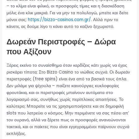
– το κλίμα είναι φιλικό, οι προσφορές τίμιες και η διασκέδαση
μόλις ένα κλικ μακριά. Για να μην τα πολυλογώ, μπείτε και δείτε
μόνοι σας:
https://bizzo-casinos.com.gr/
. Αλλά πριν το
κάνετε, ας δούμε λίγο τι κάνει αυτό το καζίνο ξεχωριστό.
Δωρεάν Περιστροφές – Δώρα
που Αξίζουν
Ξέρεις εκείνο το συναίσθημα όταν κερδίζεις κάτι χωρίς να έχεις
ρισκάρει τίποτα; Στο Bizzo Casino το νιώθεις συχνά. Οι δωρεάν
περιστροφές (free spins) είναι ένα από τα βασικά τους όπλα.
Δεν μιλάμε για ψίχουλα – παίζετε καινούργιες κυκλοφορίες
φρουτάκια, και οι περιστροφές μπαίνουν αυτόματα στο
λογαριασμό σας, συνήθως χωρίς περίπλοκες απαιτήσεις. Το
καλύτερο; Μπορείτε να τις χρησιμοποιήσετε και σε δημοφιλή
slots που λατρεύει ο κόσμος. Μην περιμένετε να σας πέσει απ’
τον ουρανό, αλλά να ξέρετε πως οι προσφορές ανανεώνονται
τακτικά, και οι παίκτες που είναι εγγεγραμμένοι παίρνουν συχνά
εκπλήξεις.