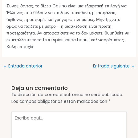
Συνοψίζοντας, το Bizzo Casino είναι μια εξαιρετική επιλογή για
Έλληνες που θέλουν να παίξουν υπεύθυνα, με ασφάλεια,
άφθονες προσφορές και γρήγορες πληρωμές. Μην ξεχνάτε
όμως να παίζετε με μέτρο – η διασκέδαση είναι πρώτη
προτεραιότητα. Αν αποφασίσετε να το δοκιμάσετε, θυμηθείτε να
εκμεταλλευτείτε τα free spins και τα bonus καλωσορίσματος.
Καλή επιτυχία!
←
Entrada anterior
Entrada siguiente
→
Deja un comentario
Tu dirección de correo electrónico no será publicada.
Los campos obligatorios están marcados con
*
Escribe
aquí...