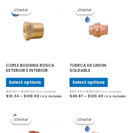
¡Oferta!
¡Oferta!
¡Oferta!
¡Oferta!
COPLE BUSHING ROSCA
TUERCA DE UNION
EXTERIOR E INTERIOR
SOLDABLE
Select options
Select options
$
12.92
–
$
135.00
$
57.33
–
$
150.50
I.V.A. incluido
I.V.A. incluido
$
10.34
–
$
108.00
$
45.87
–
$
120.40
I.V.A. incluido
I.V.A. incluido
¡Oferta!
¡Oferta!
¡Oferta!
¡Oferta!