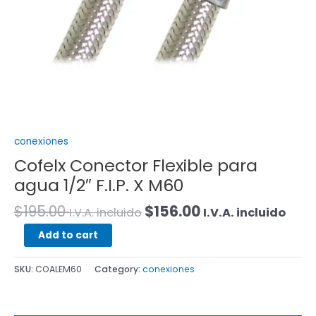
conexiones
Cofelx Conector Flexible para
agua 1/2″ F.I.P. X M60
$
195.00
$
156.00
I.V.A. incluido
I.V.A. incluido
Add to cart
SKU:
COALEM60
Category:
conexiones