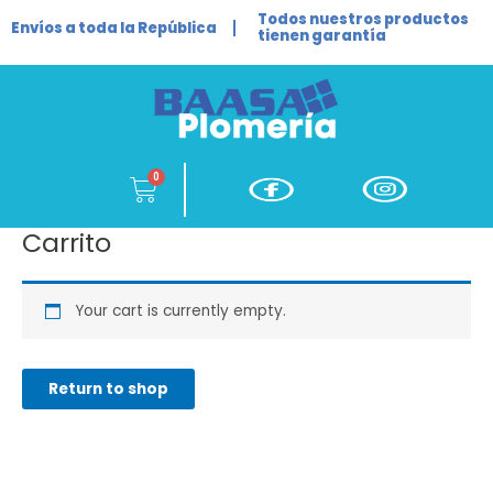
Ir
Todos nuestros productos
Envíos a toda la República
al
tienen garantía
contenido
Cart
Carrito
Your cart is currently empty.
Return to shop