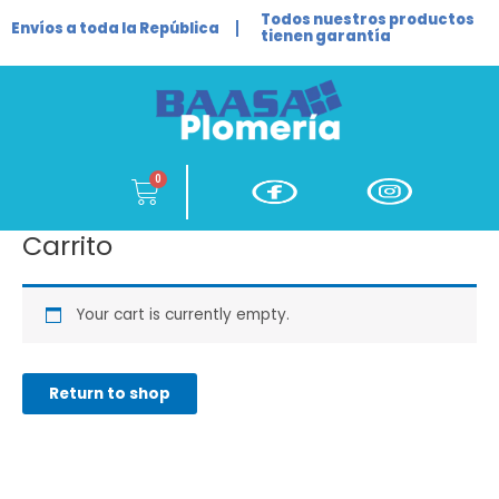
Ir
Todos nuestros productos
Envíos a toda la República
al
tienen garantía
contenido
Cart
Carrito
Your cart is currently empty.
Return to shop