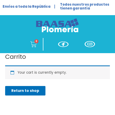
Ir
Todos nuestros productos
Envíos a toda la República
al
tienen garantía
contenido
Cart
Carrito
Your cart is currently empty.
Return to shop